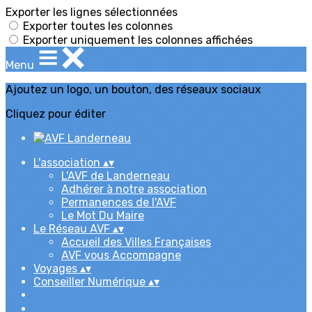
Exporter les lignes sélectionnées
Exporter toutes les colonnes
Exporter uniquement les colonnes affichées
Menu
Ajoutez un logo, un bouton, des réseaux sociaux
Cliquez pour éditer
L'association
▴
▾
L'AVF de Landerneau
Adhérer à notre association
Permanences de l'AVF
Le Mot Du Maire
Le Réseau AVF
▴
▾
Accueil des Villes Françaises
AVF vous Accompagne
Voyages
▴
▾
Conseiller Numérique
▴
▾